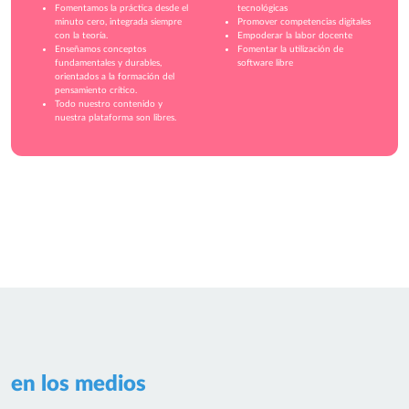
Fomentamos la práctica desde el
tecnológicas
minuto cero, integrada siempre
Promover competencias digitales
con la teoría.
Empoderar la labor docente
Enseñamos conceptos
Fomentar la utilización de
fundamentales y durables,
software libre
orientados a la formación del
pensamiento crítico.
Todo nuestro contenido y
nuestra plataforma son libres.
en los medios