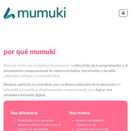
por qué mumuki
Mumuki nació con el objetivo de promover la
educación de la programación y el
pensamiento computacional de manera inclusiva, entretenida y durable
,
utilizando software y contenido libre.
Nuestra ambición es contribuir para la democratización de la educación
en
informática y masificar el pensamiento computacional, para
lograr una
verdadera inclusión digital.
Nos diferencia
Nos motiva
Presentamos una secuencia
Enseñar pensamiento
didáctica coherente para guiar el
computacional
proceso de aprendizaje.
Incentivar las vocaciones