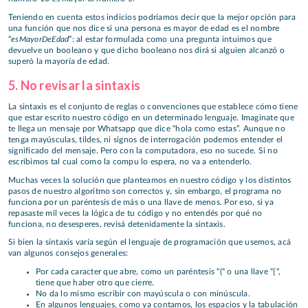
Teniendo en cuenta estos indicios podríamos decir que la mejor opción para
una función que nos dice si una persona es mayor de edad es el nombre
esMayorDeEdad
“
”: al estar formulada como una pregunta intuimos que
devuelve un booleano y que dicho booleano nos dirá si alguien alcanzó o
superó la mayoría de edad.
5. No revisar la sintaxis
La sintaxis es el conjunto de reglas o convenciones que establece cómo tiene
que estar escrito nuestro código en un determinado lenguaje. Imaginate que
te llega un mensaje por Whatsapp que dice “hola como estas”. Aunque no
tenga mayúsculas, tildes, ni signos de interrogación podemos entender el
significado del mensaje. Pero con la computadora, eso no sucede. Si no
escribimos tal cual como la compu lo espera, no va a entenderlo.
Muchas veces la solución que planteamos en nuestro código y los distintos
pasos de nuestro algoritmo son correctos y, sin embargo, el programa no
funciona por un paréntesis de más o una llave de menos. Por eso, si ya
repasaste mil veces la lógica de tu código y no entendés por qué no
funciona, no desesperes, revisá detenidamente la sintaxis.
Si bien la sintaxis varía según el lenguaje de programación que usemos, acá
van algunos consejos generales:
Por cada caracter que abre, como un paréntesis “(“ o una llave “{“,
tiene que haber otro que cierre.
No da lo mismo escribir con mayúscula o con minúscula.
En algunos lenguajes, como ya contamos, los espacios y la tabulación