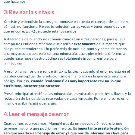
que hagamos.
3. Revisar la sintaxis
Ya leíste y entendiste la consigna, tomaste en cuenta el consejo de la pista y,
aún así, no funciona. Relees tu solución varias veces y tenés seguridad de
que es correcta. ¿Qué puede estar pasando?
A diferencia de cuando nos comunicamos con otras personas, para que la
compu nos entienda tenemos que escribir
exactamente
de la manera que
ella puede entendernos. Un paréntesis de más, un punto y coma de menos,
una mayúscula que debió ser una minúscula, cualquier mínima diferencia
puede hacer que nuestro código sea totalmente incomprensible para
la máquina.
A eso lo llamamos un error de sintaxis. Es decir, cuando el error no está en el
planteo conceptual de la solución sino en la forma en la que está escrito el
código. Por eso,
cuando “codeamos” es muy importante revisar lo que
escribimos, caracter por caracter.
Prestá principal atención a las minúsculas, mayúsculas, paréntesis, llaves, y la
redacción de las palabras reservadas de cada lenguaje. Por ejemplo, no es lo
lenght
length
mismo escribir
que
.
4. Leer el mensaje de error
Cuando nos equivocamos, Mumuki nos da una devolución sobre lo que
tenemos mal o lo que podríamos mejorar.
Es importante prestarle atención
a lo que nos dice el mensaje de error ya que nos da información clave para