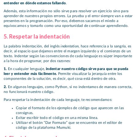
entender en dónde estamos fallando
.
Además, esta información no sólo sirve para resolver un ejercicio sino para
aprender de nuestros propios errores. La prueba y el error siempre van a estar
presentes en la programación. Por eso, debemos sacarnos el miedo a
equivocarnos y tomarlo como una oportunidad de continuar aprendiendo.
5. Respetar la indentación
indentation
La palabra indentación, del inglés
, hace referencia a la sangría, es
decir, al espacio que dejamos entre el margen izquierdo y el comienzo de un
texto. Indentar según las convenciones de cada lenguaje es súper importante
a la hora de programar, por dos razones:
1.
En cualquier lenguaje,
indentar nuestro código sirve para que se pueda
leer y entender más fácilmente.
Permite visualizar la jerarquía entre los
componentes de la solución, es decir, qué cosa está dentro de otra.
2.
En algunos lenguajes, como Python, si no indentamos de manera correcta,
no funcionará nuestro código.
Para respetar la indentación de cada lenguaje, te recomendamos:
Copiar el formato de los ejemplos de código que aparecen en las
consignas.
Evitar escribir todo el código en una misma línea.
Utilizar el botón “Dar Formato” que se encuentra en el editor de
código de la plataforma Mumuki.