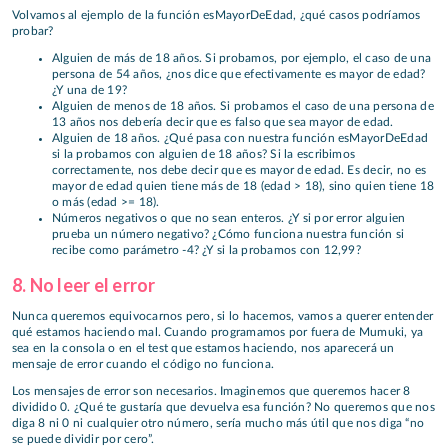
Volvamos al ejemplo de la función esMayorDeEdad, ¿qué casos podríamos
probar?
Alguien de más de 18 años. Si probamos, por ejemplo, el caso de una
persona de 54 años, ¿nos dice que efectivamente es mayor de edad?
¿Y una de 19?
Alguien de menos de 18 años. Si probamos el caso de una persona de
13 años nos debería decir que es falso que sea mayor de edad.
Alguien de 18 años. ¿Qué pasa con nuestra función esMayorDeEdad
si la probamos con alguien de 18 años? Si la escribimos
correctamente, nos debe decir que es mayor de edad. Es decir, no es
mayor de edad quien tiene más de 18 (edad > 18), sino quien tiene 18
o más (edad >= 18).
Números negativos o que no sean enteros. ¿Y si por error alguien
prueba un número negativo? ¿Cómo funciona nuestra función si
recibe como parámetro -4? ¿Y si la probamos con 12,99?
8. No leer el error
Nunca queremos equivocarnos pero, si lo hacemos, vamos a querer entender
qué estamos haciendo mal. Cuando programamos por fuera de Mumuki, ya
sea en la consola o en el test que estamos haciendo, nos aparecerá un
mensaje de error cuando el código no funciona.
Los mensajes de error son necesarios. Imaginemos que queremos hacer 8
dividido 0. ¿Qué te gustaría que devuelva esa función? No queremos que nos
diga 8 ni 0 ni cualquier otro número, sería mucho más útil que nos diga “no
se puede dividir por cero”.