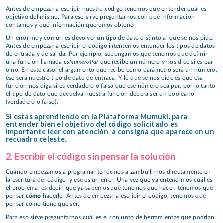
Antes de empezar a escribir nuestro código tenemos que entender cuál es
objetivo del mismo. Para eso sirve preguntarnos con qué información
contamos y qué información queremos obtener.
Un error muy común es devolver un tipo de dato distinto al que se nos pide.
Antes de empezar a escribir el código intentemos entender los tipos de datos
de entrada y de salida. Por ejemplo, supongamos que tenemos que definir
esNumeroPar
una función llamada
que recibe un número y nos dice si es par
o no. En este caso, el argumento que recibe como parámetro será un número,
ese será nuestro tipo de dato de entrada. Y lo que se nos pide es que esa
función nos diga si es verdadero o falso que ese número sea par, por lo tanto
el tipo de dato que devuelva nuestra función deberá ser un booleano
(verdadero o falso).
Si estás aprendiendo en la Plataforma Mumuki, para
entender bien el objetivo del código solicitado es
importante leer con atención la consigna que aparece en un
recuadro celeste.
2. Escribir el código sin pensar la solución
Cuando empezamos a programar tendemos a zambullirnos directamente en
la escritura del código, y ese es un error. Una vez que ya entendimos cuál es
el problema, es decir, que ya sabemos qué tenemos que hacer, tenemos que
pensar
cómo
hacerlo. Antes de empezar a escribir el código, tenemos que
pensar cómo tiene que ser.
Para eso sirve preguntarnos cuál es el conjunto de herramientas que podrían