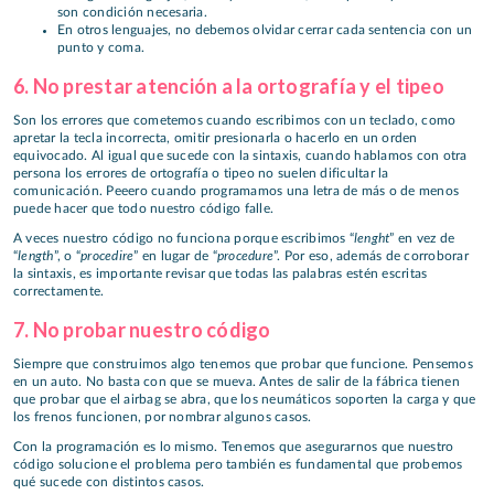
son condición necesaria.
En otros lenguajes, no debemos olvidar cerrar cada sentencia con un
punto y coma.
6. No prestar atención a la ortografía y el tipeo
Son los errores que cometemos cuando escribimos con un teclado, como
apretar la tecla incorrecta, omitir presionarla o hacerlo en un orden
equivocado. Al igual que sucede con la sintaxis, cuando hablamos con otra
persona los errores de ortografía o tipeo no suelen dificultar la
comunicación. Peeero cuando programamos una letra de más o de menos
puede hacer que todo nuestro código falle.
lenght
A veces nuestro código no funciona porque escribimos “
” en vez de
length
procedire
procedure
“
”, o “
” en lugar de “
”. Por eso, además de corroborar
la sintaxis, es importante revisar que todas las palabras estén escritas
correctamente.
7. No probar nuestro código
Siempre que construimos algo tenemos que probar que funcione. Pensemos
en un auto. No basta con que se mueva. Antes de salir de la fábrica tienen
que probar que el airbag se abra, que los neumáticos soporten la carga y que
los frenos funcionen, por nombrar algunos casos.
Con la programación es lo mismo. Tenemos que asegurarnos que nuestro
código solucione el problema pero también es fundamental que probemos
qué sucede con distintos casos.