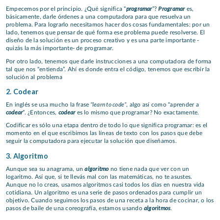
programar
Programar
Empecemos por el principio. ¿Qué significa “
”?
es,
básicamente, darle órdenes a una computadora para que resuelva un
problema. Para lograrlo necesitamos hacer dos cosas fundamentales: por un
lado, tenemos que pensar de qué forma ese problema puede resolverse. El
diseño de la solución es un proceso creativo y es una parte importante -
quizás la más importante- de programar.
Por otro lado, tenemos que darle instrucciones a una computadora de forma
tal que nos “entienda”. Ahí es donde entra el código, tenemos que escribir la
solución al problema
2. Codear
“learn to code”
En inglés se usa mucho la frase
, algo así como “aprender a
codear
codear
”. ¿Entonces,
es lo mismo que programar? No exactamente.
Codificar es sólo una etapa dentro de todo lo que significa programar: es el
momento en el que escribimos las líneas de texto con los pasos que debe
seguir la computadora para ejecutar la solución que diseñamos.
3. Algoritmo
algoritmo
Aunque sea su anagrama, un
no tiene nada que ver con un
logaritmo. Así que, si te llevás mal con las matemáticas, no te asustes.
Aunque no lo creas, usamos algoritmos casi todos los días en nuestra vida
cotidiana. Un algoritmo es una serie de pasos ordenados para cumplir un
objetivo. Cuando seguimos los pasos de una receta a la hora de cocinar, o los
algoritmos
pasos de baile de una coreografía, estamos usando
.