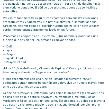
programación no tiene que estar encriptada ni ser difícil de descifrar, más
bien, todo lo contrario. El código que escribimos tiene que ser legible y
entendible.
Por eso es fundamental elegir buenos nombres para nuestras funciones,
procedimientos y parámetros. No hay que abreviar, ni intentar ahorrar
caracteres. Ahorrar tiempo al escribir nuestro código sólo nos va a hacer
perder tiempo cuando intentemos leerlo en un futuro.
Pensemos en conjunto con un ejemplo. ¿Qué nombre le pondrías a una
función que nos dice si una persona es mayor de edad?
-mDeE
-mayor
-esMayor
-mayorDeEdad
-esMayorDeEdad
¿M de E? ¿Mes de Enero? ¿Milanesa de Espinaca? Como ya dijimos, nunca
tenemos que abreviar, sólo generará más confusión.
mayor”
Si nos encontramos con una función llamada simplemente “
podríamos pensar que recibe un número y devuelve un número mayor, y no
es lo que buscamos en este caso.
esMayor
La opción “
”, al estar formulada como la pregunta (“¿es mayor?”) nos
da una pista de que debería devolver una respuesta a esa formulación:
Verdadero o Falso, es decir, un booleano. Sin embargo, que algo sea mayor a
otra cosa no siempre se relaciona con la mayoría de edad, por ejemplo, el
número 10 es mayor al número 5.