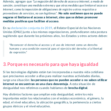
“La negación del derecho de acceso a Internet, a modo de
Además, agregan que
sanción, constituye una medida extrema y que otras medidas que limitan el acceso a
Internet, como la imposición de obligaciones de registro u otros requisitos a
proveedores de servicios, no son legítimas”
.
No solo sostienen que no puede
negarse ni limitarse el acceso a internet, sino que se deben promover
medidas positivas que faciliten el acceso
.
En su
declaración conjunta de 2019
, el Relator Especial de las Naciones
Unidas (ONU) junto a las mismas organizaciones, profundizaron esta postura
sugiriendo que durante los próximos años, los Estados y otros actores deben:
“Reconocer el derecho al acceso y el uso de internet como un derecho
humano y una condición esencial para el ejercicio del derecho a la libertad
de expresión.”
3. Porque es necesario para que haya igualdad
Si las tecnologías digitales están tan incorporadas a nuestra vida cotidiana
que precisamos acceder a ellas para realizar nuestras actividades diarias,
surge una situación:
las personas que no pueden acceder o no saben utilizar
internet se encuentran en una clara desventaja
. A esta situación de
desigualdad nos referimos cuando hablamos de
brecha digital
.
Hay distintos factores que amplían esta desigualdad, entre los más
importantes están los relacionados con el estatus económico, el género, la
edad, el nivel educativo, la ubicación geográfica, la pertenencia a ciertos
grupos étnicos y el nivel educativo.