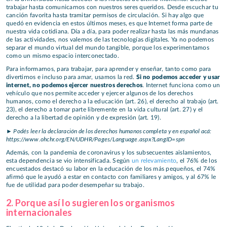
trabajar hasta comunicarnos con nuestros seres queridos. Desde escuchar tu
canción favorita hasta tramitar permisos de circulación. Si hay algo que
quedó en evidencia en estos últimos meses, es que Internet forma parte de
nuestra vida cotidiana. Día a día, para poder realizar hasta las más mundanas
de las actividades, nos valemos de las tecnologías digitales. Ya no podemos
separar el mundo virtual del mundo tangible, porque los experimentamos
como un mismo espacio interconectado.
Para informarnos, para trabajar, para aprender y enseñar, tanto como para
divertirnos e incluso para amar, usamos la red.
Si no podemos acceder y usar
internet, no podemos ejercer nuestros derechos
. Internet funciona como un
vehículo que nos permite acceder y ejercer algunos de los derechos
humanos, como el derecho a la educación (art. 26), el derecho al trabajo (art.
23), el derecho a tomar parte libremente en la vida cultural (art. 27) y el
derecho a la libertad de opinión y de expresión (art. 19).
► Podés leer la declaración de los derechos humanos completa y en español acá:
https://www.ohchr.org/EN/UDHR/Pages/Language.aspx?LangID=spn
Además, con la pandemia de coronavirus y los subsecuentes aislamientos,
esta dependencia se vio intensificada. Según
un relevamiento
, el 76% de los
encuestados destacó su labor en la educación de los más pequeños, el 74%
afirmó que le ayudó a estar en contacto con familiares y amigos, y al 67% le
fue de utilidad para poder desempeñar su trabajo.
2. Porque así lo sugieren los organismos
internacionales