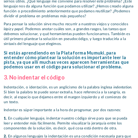
sernos útiles. ¿Qué lenguaje me conviene para resolver este problema? ¿Este
lenguaje nos da alguna función que podamos utilizar? ¿Hemos creado alguna
función o procedimiento anteriormente que podamos reutilizar? ¿Podemos
dividir el problema en problemas más pequeños?
Para pensar la solución sirve mucho recurrir a nuestros viejos y conocidos
lápiz y papel
. Podemos anotar cuáles son, a grandes rasgos, las tareas que
debemos solucionar, y qué herramientas pueden funcionarnos. También es
útil primero plantear la solución en pseudocódigo, y luego traducirla a la
sintaxis del lenguaje que elegimos.
Si estás aprendiendo en la Plataforma Mumuki, para
entender cómo plantear la solución es importante leer la
pista, ya que allí muchas veces aparecen herramientas que
podemos usar en el código para solucionar el problema.
3. No indentar el código
indentation.
Indentación, o identación, es un anglicismo de la palabra inglesa
Si bien la palabra te puede sonar extraña, hace referencia a la sangría, es
decir, al espacio que dejamos entre el margen izquierdo y el comienzo de
un texto.
Indentar es súper importante a la hora de programar, por dos razones:
1.
En cualquier lenguaje, indentar nuestro código sirve para que se pueda
leer y entender más fácilmente. Permite visualizar la jerarquía entre los
componentes de la solución, es decir, qué cosa está dentro de otra.
2.
En algunos lenguajes la indentación es una condición necesaria para que